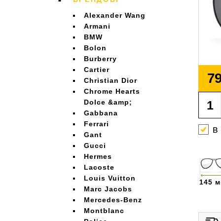
Alexander Wang
Armani
BMW
Bolon
Burberry
Cartier
79
Christian Dior
Chrome Hearts
Dolce &amp;
Gabbana
Ferrari
в
Gant
Gucci
Hermes
Lacoste
Louis Vuitton
145 
Marc Jacobs
Mercedes-Benz
Montblanc