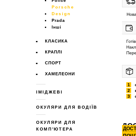
Police
Porsche
Design
Нова
Prada
Інші
КЛАСИКА
Готі
Накл
КРАПЛІ
Пере
СПОРТ
ХАМЕЛЕОНИ
ІМІДЖЕВІ
ОКУЛЯРИ ДЛЯ ВОДІЇВ
ОКУЛЯРИ ДЛЯ
ДОС
ДОС
КОМП'ЮТЕРА
ПОШ