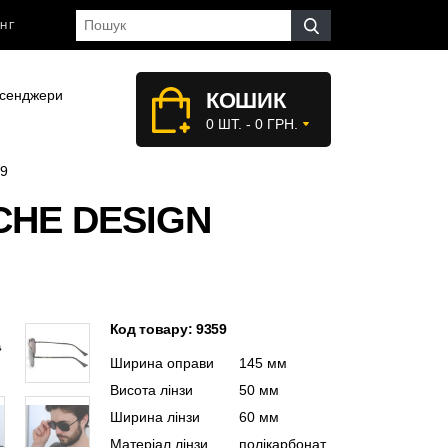
НГ
сенджери
КОШИК
0 ШТ. - 0 ГРН.
59
CHE DESIGN
Код товару: 9359
Ширина оправи
145 мм
Висота лінзи
50 мм
Ширина лінзи
60 мм
Матеріал лінзи
полікарбонат