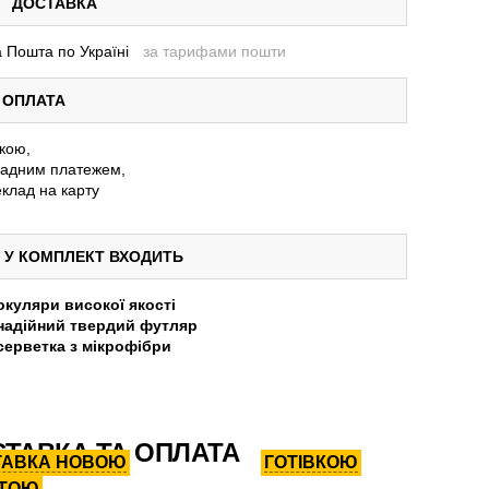
ДОСТАВКА
 Пошта по Україні
за тарифами пошти
ОПЛАТА
вкою,
адним платежем,
клад на карту
У КОМПЛЕКТ ВХОДИТЬ
окуляри високої якості
надійний твердий футляр
серветка з мікрофібри
ТАВКА ТА ОПЛАТА
ТАВКА НОВОЮ
ГОТІВКОЮ
ТОЮ