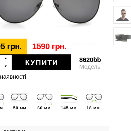
5 грн.
1590 грн.
8620bb
КУПИТИ
Модель
 наявності
мм
50 мм
60 мм
145 мм
18 мм