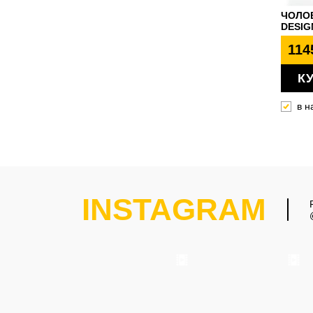
ЧОЛОВ
DESIG
114
К
в н
INSTAGRAM