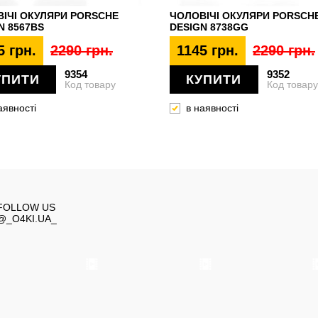
ІЧІ ОКУЛЯРИ PORSCHE
ЧОЛОВІЧІ ОКУЛЯРИ PORSCH
N 8567BS
DESIGN 8738GG
5 грн.
2290 грн.
1145 грн.
2290 грн.
9354
9352
УПИТИ
КУПИТИ
Код товару
Код товару
аявності
в наявності
FOLLOW US
@_O4KI.UA_