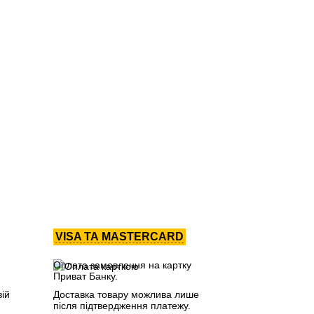
VISA ТА MASTERCARD
Оплата замовлення на картку
Приват Банку.
вій
Доставка товару можлива лише
після підтвердження платежу.