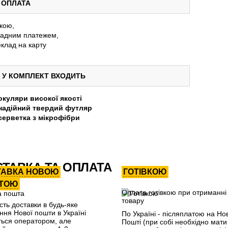
ОПЛАТА
вкою,
адним платежем,
клад на карту
У КОМПЛЕКТ ВХОДИТЬ
окуляри високої якості
надійний твердий футляр
серветка з мікрофібри
ТАВКА ТА ОПЛАТА
ТАВКА НОВОЮ
ГОТІВКОЮ
ТОЮ
Оплата готівкою при отриманні
товару
сть доставки в будь-яке
ення Нової пошти в Україні
По Україні - післяплатою на Но
ться оператором, але
Пошті (при собі необхідно мати