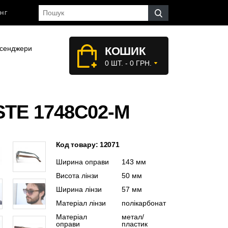
НГ
сенджери
КОШИК
0 ШТ. - 0 ГРН.
TE 1748C02-M
Код товару: 12071
Ширина оправи
143 мм
Висота лінзи
50 мм
Ширина лінзи
57 мм
Матеріал лінзи
полікарбонат
Матеріал
метал/
оправи
пластик