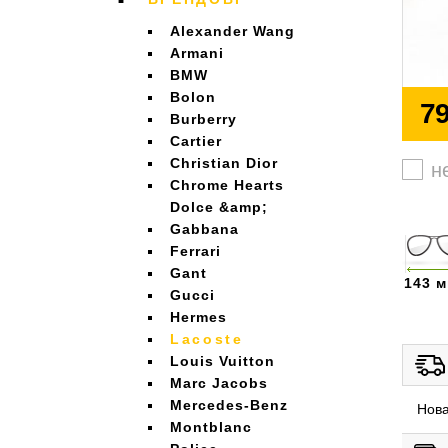
Alexander Wang
Armani
BMW
Bolon
79
Burberry
Cartier
Christian Dior
н
Chrome Hearts
Dolce &amp;
Gabbana
Ferrari
Gant
143 
Gucci
Hermes
Lacoste
Louis Vuitton
Marc Jacobs
Mercedes-Benz
Нова
Montblanc