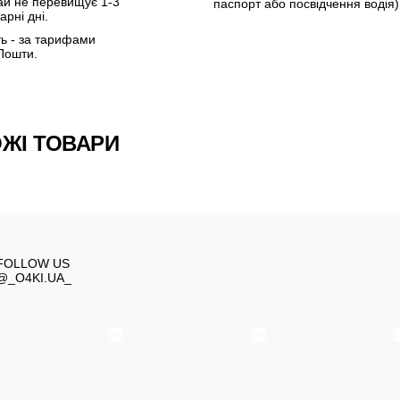
ай не перевищує 1-3
паспорт або посвідчення водія)
арні дні.
ть - за тарифами
Пошти.
ЖІ ТОВАРИ
FOLLOW US
@_O4KI.UA_