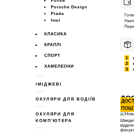
Police
Porsche Design
Prada
Готі
Інші
Накл
Пере
КЛАСИКА
КРАПЛІ
СПОРТ
ХАМЕЛЕОНИ
ІМІДЖЕВІ
ДОС
ОКУЛЯРИ ДЛЯ ВОДІЇВ
ДОС
ПОШ
ОКУЛЯРИ ДЛЯ
Швидкі
КОМП'ЮТЕРА
відділ
фіксує