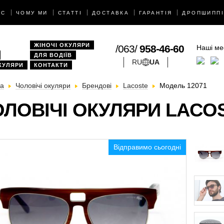
АС
ЧОМУ МИ
СТАТТІ
ДОСТАВКА
ГАРАНТІЯ
ДРОПШИППІ
ЖІНОЧІ ОКУЛЯРИ
/063/
958-46-60
Наші ме
ДЛЯ ВОДІЇВ
RU
UA
КУЛЯРИ
КОНТАКТИ
на
Чоловічі окуляри
Брендові
Lacoste
Модель 12071
ЛОВІЧІ ОКУЛЯРИ LACOS
Відправимо сьогодні