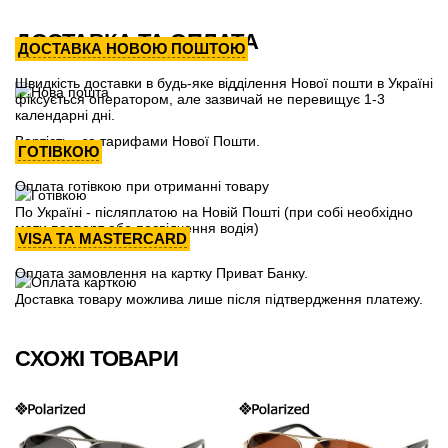
ДОСТАВКА ТА ОПЛАТА
ДОСТАВКА НОВОЮ ПОШТОЮ
Швидкість доставки в будь-яке відділення Нової пошти в Україні
фіксується оператором, але зазвичай не перевищує 1-3
календарні дні.
Вартість - за тарифами Нової Пошти.
ГОТІВКОЮ
Оплата готівкою при отриманні товару
По Україні - післяплатою на Новій Пошті (при собі необхідно
мати паспорт або посвідчення водія)
VISA ТА MASTERCARD
Оплата замовлення на картку Приват Банку.
Доставка товару можлива лише після підтвердження платежу.
СХОЖІ ТОВАРИ