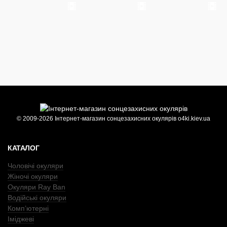
© 2009-2026 Інтернет-магазин сонцезахисних окулярів o4ki.kiev.ua
КАТАЛОГ
Чоловічі окуляри
Жіночі окуляри
Окуляри Ray Ban
Водійські окуляри
Комп’ютерні
Іміджеві