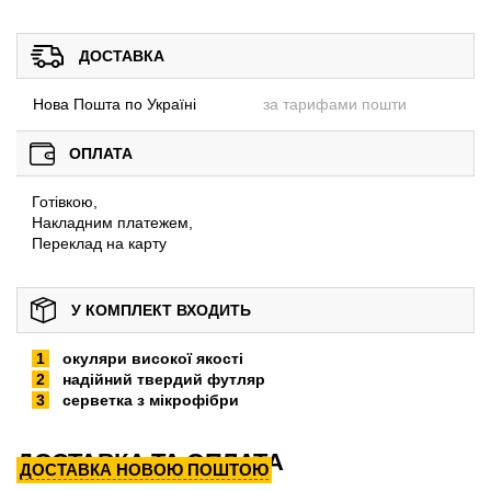
ДОСТАВКА
Нова Пошта по Україні
за тарифами пошти
ОПЛАТА
Готівкою,
Накладним платежем,
Переклад на карту
У КОМПЛЕКТ ВХОДИТЬ
окуляри високої якості
надійний твердий футляр
серветка з мікрофібри
ДОСТАВКА ТА ОПЛАТА
ДОСТАВКА НОВОЮ ПОШТОЮ