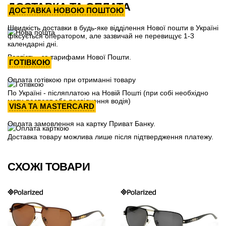
ДОСТАВКА ТА ОПЛАТА
ДОСТАВКА НОВОЮ ПОШТОЮ
Швидкість доставки в будь-яке відділення Нової пошти в Україні
фіксується оператором, але зазвичай не перевищує 1-3
календарні дні.
Вартість - за тарифами Нової Пошти.
ГОТІВКОЮ
Оплата готівкою при отриманні товару
По Україні - післяплатою на Новій Пошті (при собі необхідно
мати паспорт або посвідчення водія)
VISA ТА MASTERCARD
Оплата замовлення на картку Приват Банку.
Доставка товару можлива лише після підтвердження платежу.
СХОЖІ ТОВАРИ