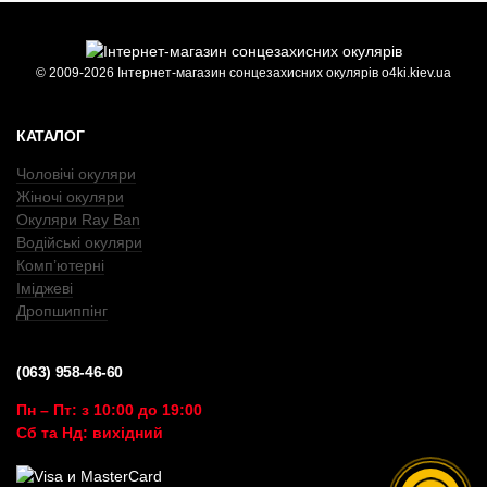
© 2009-2026 Інтернет-магазин сонцезахисних окулярів o4ki.kiev.ua
КАТАЛОГ
Чоловічі окуляри
Жіночі окуляри
Окуляри Ray Ban
Водійські окуляри
Комп’ютерні
Іміджеві
Дропшиппінг
(063) 958-46-60
Пн – Пт: з 10:00 до 19:00
Сб та Нд: вихідний