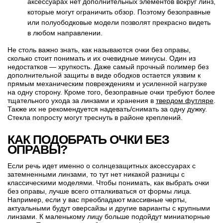
аксессуарах нет дополнительных элементов вокруг линз,
которые могут ограничить обзор. Поэтому безоправные
или полуободковые модели позволят прекрасно видеть
в любом направлении.
Не столь важно знать, как называются очки без оправы,
сколько стоит понимать и их очевидные минусы. Один из
недостатков — хрупкость. Даже самый прочный полимер без
дополнительной защиты в виде ободков остается уязвим к
прямым механическим повреждениям и усиленной нагрузке
на одну сторону. Кроме того, безоправные очки требуют более
тщательного ухода за линзами и хранения в
твердом футляре
.
Также их не рекомендуется надевать/снимать за одну дужку.
Стекла попросту могут треснуть в районе креплений.
КАК ПОДОБРАТЬ ОЧКИ БЕЗ
ОПРАВЫ
?
Если речь идет именно о солнцезащитных аксессуарах с
затемненными линзами, то тут нет никакой разницы с
классическими моделями. Чтобы понимать, как выбрать очки
без оправы, лучше всего отталкиваться от формы лица.
Например, если у вас преобладают массивные черты,
актуальными будут оверсайзы и другие варианты с крупными
линзами. К маленькому лицу больше подойдут миниатюрные